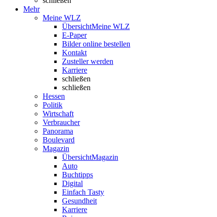
schließen
Mehr
Meine WLZ
Übersicht
Meine WLZ
E-Paper
Bilder online bestellen
Kontakt
Zusteller werden
Karriere
schließen
schließen
Hessen
Politik
Wirtschaft
Verbraucher
Panorama
Boulevard
Magazin
Übersicht
Magazin
Auto
Buchtipps
Digital
Einfach Tasty
Gesundheit
Karriere