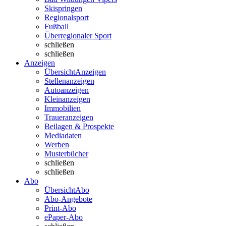
Skispringen
Regionalsport
Fußball
Überregionaler Sport
schließen
schließen
Anzeigen
Übersicht
Anzeigen
Stellenanzeigen
Autoanzeigen
Kleinanzeigen
Immobilien
Traueranzeigen
Beilagen & Prospekte
Mediadaten
Werben
Musterbücher
schließen
schließen
Abo
Übersicht
Abo
Abo-Angebote
Print-Abo
ePaper-Abo