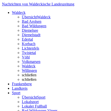
Nachrichten von Waldeckische Landeszeitung
Waldeck
Übersicht
Waldeck
Bad Arolsen
Bad Wildungen
Diemelsee
Diemelstadt
Edertal
Korbach
Lichtenfels
Twistetal
Vöhl
Volkmarsen
Waldeck
Willingen
schließen
schließen
Frankenberg
Landkreis
Sport
Übersicht
Sport
Lokalsport
Lokaler Fußball
Bad Wildungen Vipers